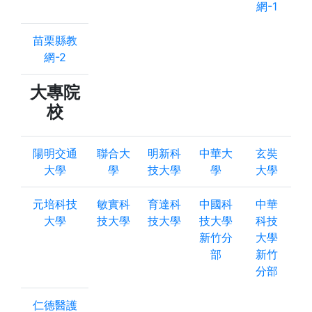
網-1
苗栗縣教
網-2
大專院
校
陽明交通
聯合大
明新科
中華大
玄奘
大學
學
技大學
學
大學
元培科技
敏實科
育達科
中國科
中華
大學
技大學
技大學
技大學
科技
新竹分
大學
部
新竹
分部
仁德醫護