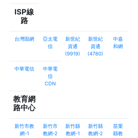
ISP線
路
台灣固網
亞太電
新世紀
新世紀
中嘉
信
資通
資通
和網
(9919)
(4780)
中華電信
中華電
信
CDN
教育網
路中心
新竹市教
新竹市
新竹縣
新竹縣
苗栗
網-1
教網-2
教網-1
教網-2
縣教