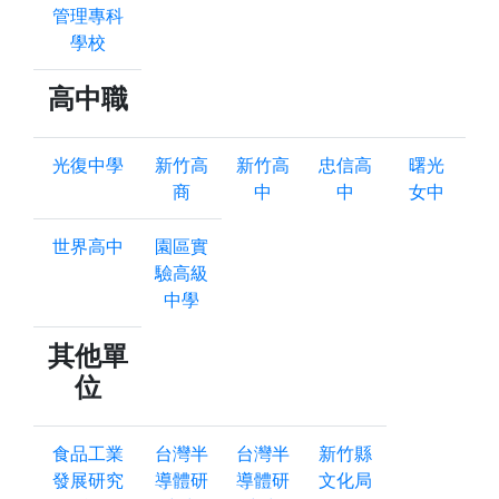
管理專科
學校
高中職
光復中學
新竹高
新竹高
忠信高
曙光
商
中
中
女中
世界高中
園區實
驗高級
中學
其他單
位
食品工業
台灣半
台灣半
新竹縣
發展研究
導體研
導體研
文化局