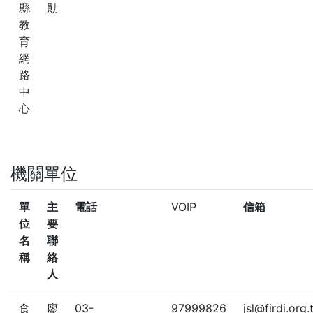
縣
勛
教
育
網
路
中
心
機關單位
單
主
電話
VOIP
信箱
位
要
名
聯
稱
絡
人
食
廖
03-
97999826
jsl@firdi.org.