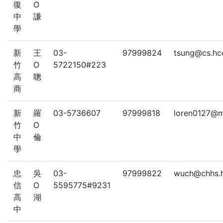
復
O
中
謙
學
新
王
03-
97999824
tsung@cs.hc
竹
O
5722150#223
高
聰
商
新
羅
03-5736607
97999818
loren0127@m
竹
O
中
倫
學
忠
吳
03-
97999822
wuch@chhs.h
信
O
5595775#9231
高
湖
中