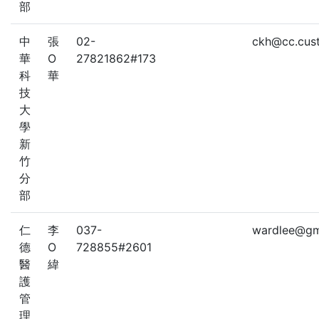
部
中
張
02-
ckh@cc.cust
華
O
27821862#173
科
華
技
大
學
新
竹
分
部
仁
李
037-
wardlee@gm.
德
O
728855#2601
醫
緯
護
管
理