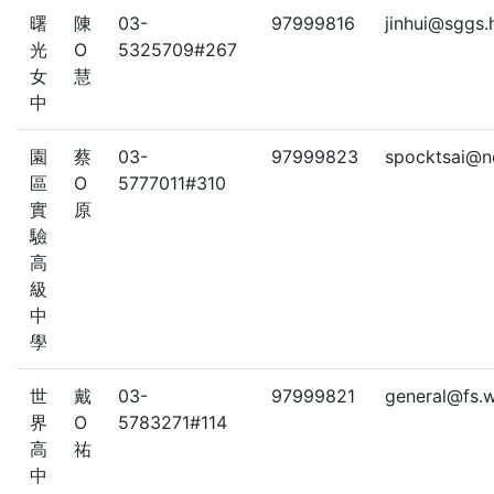
曙
陳
03-
97999816
jinhui@sggs.
光
O
5325709#267
女
慧
中
園
蔡
03-
97999823
spocktsai@n
區
O
5777011#310
實
原
驗
高
級
中
學
世
戴
03-
97999821
general@fs.w
界
O
5783271#114
高
祐
中