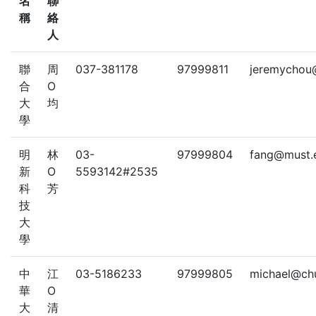
名
聯
稱
絡
人
聯
周
037-381178
97999811
jeremychou
合
O
大
均
學
明
林
03-
97999804
fang@must.
新
O
5593142#2535
科
芳
技
大
學
中
江
03-5186233
97999805
michael@ch
華
O
大
清