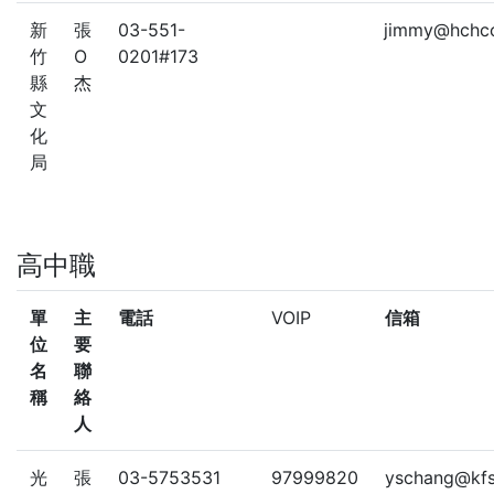
新
張
03-551-
jimmy@hchcc
竹
O
0201#173
縣
杰
文
化
局
高中職
單
主
電話
VOIP
信箱
位
要
名
聯
稱
絡
人
光
張
03-5753531
97999820
yschang@kfs