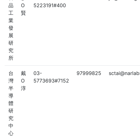
品
O
5223191#400
工
賢
業
發
展
研
究
所
台
戴
03-
97999825
sctai@narlab
灣
O
5773693#7152
半
淳
導
體
研
究
中
心