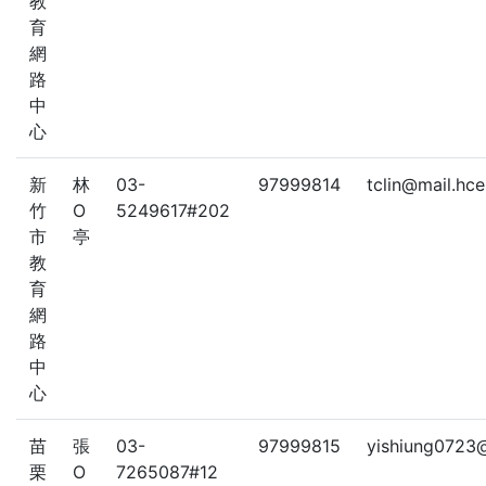
教
育
網
路
中
心
新
林
03-
97999814
tclin@mail.hc
竹
O
5249617#202
市
亭
教
育
網
路
中
心
苗
張
03-
97999815
yishiung0723
栗
O
7265087#12