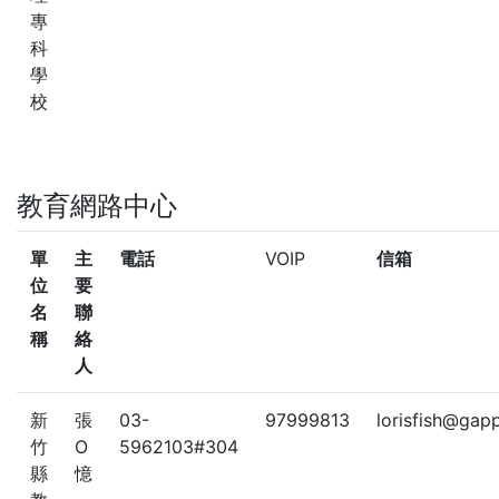
專
科
學
校
教育網路中心
單
主
電話
VOIP
信箱
位
要
名
聯
稱
絡
人
新
張
03-
97999813
lorisfish@gap
竹
O
5962103#304
縣
憶