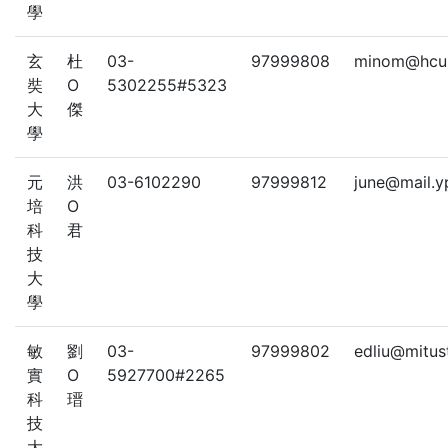
學
玄
杜
03-
97999808
minom@hcu.
奘
O
5302255#5323
大
傑
學
元
洪
03-6102290
97999812
june@mail.y
培
O
科
君
技
大
學
敏
劉
03-
97999802
edliu@mitus
實
O
5927700#2265
科
瑨
技
大