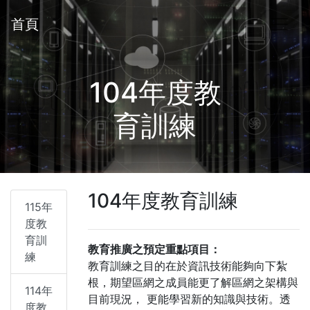
首頁
104年度教
育訓練
104年度教育訓練
115年
度教
育訓
教育推廣之預定重點項目：
練
教育訓練之目的在於資訊技術能夠向下紮
根，期望區網之成員能更了解區網之架構與
114年
目前現況， 更能學習新的知識與技術。透
度教