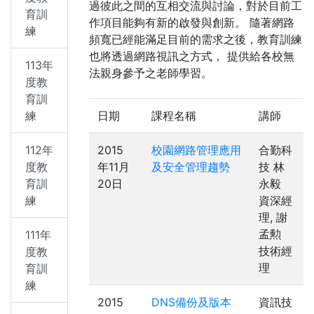
過彼此之間的互相交流與討論，對於目前工
育訓
作項目能夠有新的啟發與創新。 隨著網路
練
頻寬已經能滿足目前的需求之後，教育訓練
也將透過網路視訊之方式， 提供給各校無
113年
法親身參予之老師學習。
度教
育訓
練
日期
課程名稱
講師
112年
2015
校園網路管理應用
合勤科
度教
年11月
及安全管理趨勢
技 林
育訓
20日
永毅
練
資深經
理, 謝
孟勲
111年
技術經
度教
理
育訓
練
2015
DNS備份及版本
資訊技